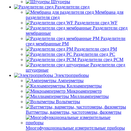
Штуцеры
Разделители сред
Мембрана для
разделителя сред
Разделители сред WF
Разделители сред
мембранные
Разделители
сред мембранные РМ
Разделители сред РМ
Разделители сред РС
Разделители сред РСМ
Разделители сред
штуцерные
Электроприборы
Амперметры
Килоамперметры
Микроамперметр
Миллиамперметры
Вольтметры
Ваттметры, варметры, частотомеры, фазометры
Многофункциональные измерительные приборы