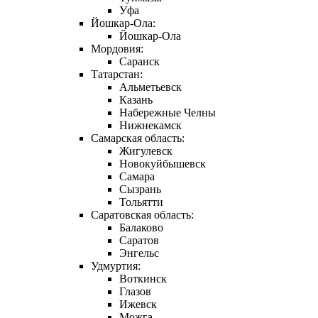
Уфа
Йошкар-Ола:
Йошкар-Ола
Мордовия:
Саранск
Татарстан:
Альметьевск
Казань
Набережные Челны
Нижнекамск
Самарская область:
Жигулевск
Новокуйбышевск
Самара
Сызрань
Тольятти
Саратовская область:
Балаково
Саратов
Энгельс
Удмуртия:
Воткинск
Глазов
Ижевск
Можга