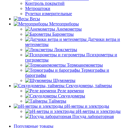
Контроль покрытий
Метроштоки
Рулетки измерительные
Весы
Метеоприборы
Анемометры
Барометры
Датчики ветра и
метеометры
Люксметры
Психрометры и
гигрометры
Термоанемометры
Термографы и
барографы
Шумомеры
Секундомеры, таймеры
Реле времени
Секундомеры
Таймеры
pH-метры и электроды
pH-метры и электроды
Посуда лабораторная
Популярные товары