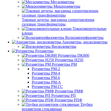
Мегаомметры
Микроомметры
Токовые шунты, магазины сопротивления,
силовые трансформаторы
Токоизмерительные
клещи
Вольтамперфазометры
Ареометры, вискозиметры
Вискозиметры
Ротаметры
Ротаметры DK800
Ротаметры H250
Ротаметры РМ
Ротаметры РМ-2
Ротаметры РМ-4
Ротаметры РМ-6
Ротаметры РМ-А
Ротаметры РМ-ГС
Ротаметры РМФ
Ротаметры РП
Ротаметры РПФ
Трубки
ротаметров стеклянные