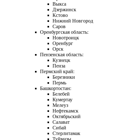
Выкса
Дзержинск
Кстово
Нижний Новгород
Саров
Оренбургская область:
Новотроицк
Оренбург
Орск
Пензенская область:
Кузнецк
Пенза
Пермский край:
Березники
Пермь
Башкортостан:
Белебей
Кумертау
Мелеуз
Нефтекамск
Октябрьский
Салават
Сибай
Стерлитамак
Туймазы