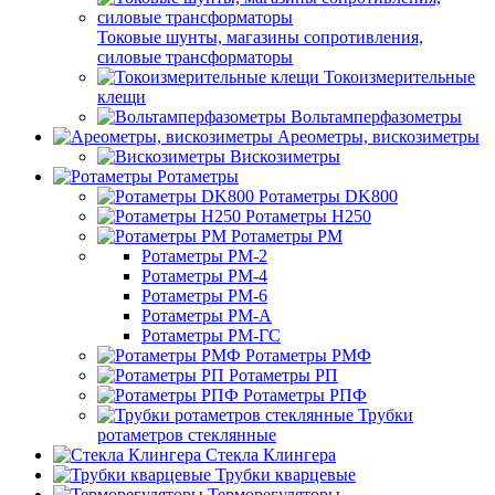
Токовые шунты, магазины сопротивления,
силовые трансформаторы
Токоизмерительные
клещи
Вольтамперфазометры
Ареометры, вискозиметры
Вискозиметры
Ротаметры
Ротаметры DK800
Ротаметры H250
Ротаметры РМ
Ротаметры РМ-2
Ротаметры РМ-4
Ротаметры РМ-6
Ротаметры РМ-А
Ротаметры РМ-ГС
Ротаметры РМФ
Ротаметры РП
Ротаметры РПФ
Трубки
ротаметров стеклянные
Стекла Клингера
Трубки кварцевые
Терморегуляторы