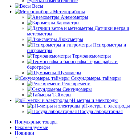
Рулетки измерительные
Весы
Метеоприборы
Анемометры
Барометры
Датчики ветра и
метеометры
Люксметры
Психрометры и
гигрометры
Термоанемометры
Термографы и
барографы
Шумомеры
Секундомеры, таймеры
Реле времени
Секундомеры
Таймеры
pH-метры и электроды
pH-метры и электроды
Посуда лабораторная
Популярные товары
Рекомендуемые
Новинки