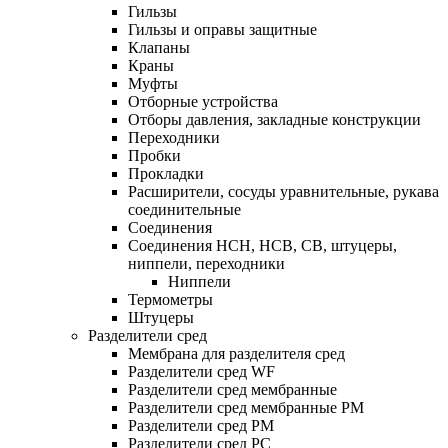
Гильзы
Гильзы и оправы защитные
Клапаны
Краны
Муфты
Отборные устройства
Отборы давления, закладные конструкции
Переходники
Пробки
Прокладки
Расширители, сосуды уравнительные, рукава
соединительные
Соединения
Соединения НСН, НСВ, СВ, штуцеры,
ниппели, переходники
Ниппели
Термометры
Штуцеры
Разделители сред
Мембрана для разделителя сред
Разделители сред WF
Разделители сред мембранные
Разделители сред мембранные РМ
Разделители сред РМ
Разделители сред РС