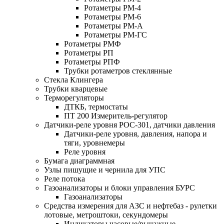
Ротаметры РМ-4
Ротаметры РМ-6
Ротаметры РМ-А
Ротаметры РМ-ГС
Ротаметры РМФ
Ротаметры РП
Ротаметры РПФ
Трубки ротаметров стеклянные
Стекла Клингера
Трубки кварцевые
Терморегуляторы
ДТКБ, термостаты
ПТ 200 Измеритель-регулятор
Датчики-реле уровня РОС-301, датчики давления
Датчики-реле уровня, давления, напора и
тяги, уровнемеры
Реле уровня
Бумага диаграммная
Узлы пишущие и чернила для УПС
Реле потока
Газоанализаторы и блоки управления БУРС
Газоанализаторы
Средства измерения для АЗС и нефтебаз - рулетки
лотовые, метроштоки, секундомеры
Индикаторы часовые/рычажные