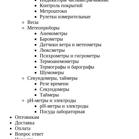
Контроль покрытий
Метроштоки
Рулетки измерительные
Весы
Метеоприборы
Анемометры
Барометры
Датчики ветра и метеометры
Люксметры
Психрометры и гигрометры
Термоанемометры
Термографы и барографы
Шумомеры
Секундомеры, таймеры
Реле времени
Секундомеры
Таймеры
pH-метры и электроды
pH-метры и электроды
Посуда лабораторная
Оптовикам
Доставка
Оплата
Вопрос ответ