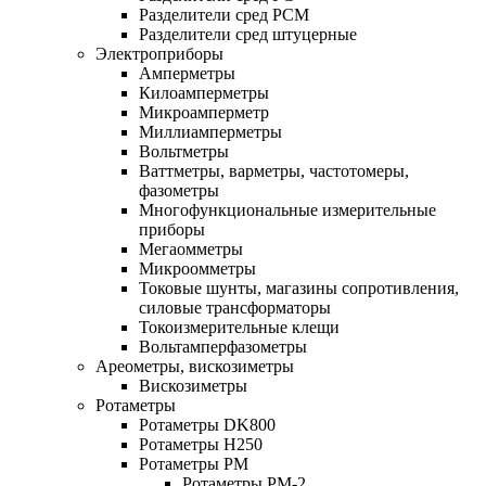
Разделители сред РСМ
Разделители сред штуцерные
Электроприборы
Амперметры
Килоамперметры
Микроамперметр
Миллиамперметры
Вольтметры
Ваттметры, варметры, частотомеры,
фазометры
Многофункциональные измерительные
приборы
Мегаомметры
Микроомметры
Токовые шунты, магазины сопротивления,
силовые трансформаторы
Токоизмерительные клещи
Вольтамперфазометры
Ареометры, вискозиметры
Вискозиметры
Ротаметры
Ротаметры DK800
Ротаметры H250
Ротаметры РМ
Ротаметры РМ-2