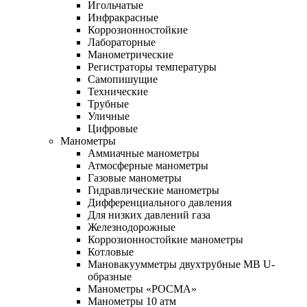
Игольчатые
Инфракрасные
Коррозионностойкие
Лабораторные
Манометрические
Регистраторы температуры
Самопишущие
Технические
Трубные
Уличные
Цифровые
Манометры
Аммиачные манометры
Атмосферные манометры
Газовые манометры
Гидравлические манометры
Дифференциального давления
Для низких давлений газа
Железнодорожные
Коррозионностойкие манометры
Котловые
Мановакуумметры двухтрубные МВ U-
образные
Манометры «РОСМА»
Манометры 10 атм