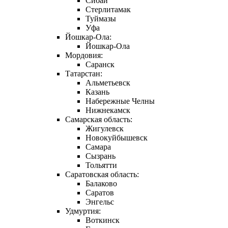
Сибай
Стерлитамак
Туймазы
Уфа
Йошкар-Ола:
Йошкар-Ола
Мордовия:
Саранск
Татарстан:
Альметьевск
Казань
Набережные Челны
Нижнекамск
Самарская область:
Жигулевск
Новокуйбышевск
Самара
Сызрань
Тольятти
Саратовская область:
Балаково
Саратов
Энгельс
Удмуртия:
Воткинск