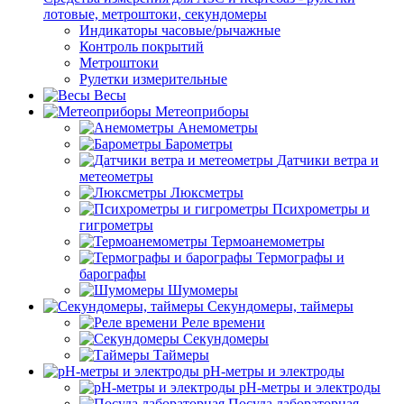
лотовые, метроштоки, секундомеры
Индикаторы часовые/рычажные
Контроль покрытий
Метроштоки
Рулетки измерительные
Весы
Метеоприборы
Анемометры
Барометры
Датчики ветра и
метеометры
Люксметры
Психрометры и
гигрометры
Термоанемометры
Термографы и
барографы
Шумомеры
Секундомеры, таймеры
Реле времени
Секундомеры
Таймеры
pH-метры и электроды
pH-метры и электроды
Посуда лабораторная