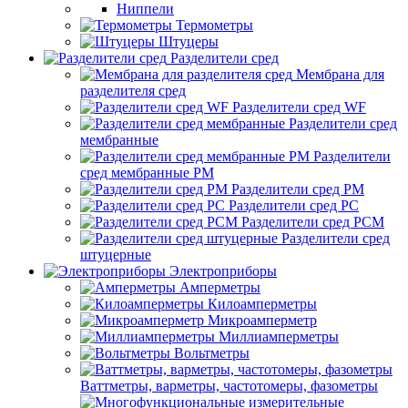
Ниппели
Термометры
Штуцеры
Разделители сред
Мембрана для
разделителя сред
Разделители сред WF
Разделители сред
мембранные
Разделители
сред мембранные РМ
Разделители сред РМ
Разделители сред РС
Разделители сред РСМ
Разделители сред
штуцерные
Электроприборы
Амперметры
Килоамперметры
Микроамперметр
Миллиамперметры
Вольтметры
Ваттметры, варметры, частотомеры, фазометры