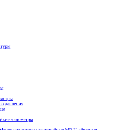
атуры
ры
ометры
о давления
аза
ойкие манометры
Мановакуумметры двухтрубные МВ U-образные