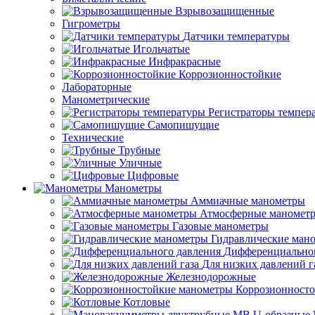
Взрывозащищенные
Гигрометры
Датчики температуры
Игольчатые
Инфракрасные
Коррозионностойкие
Лабораторные
Манометрические
Регистраторы темпер
Самопишущие
Технические
Трубные
Уличные
Цифровые
Манометры
Аммиачные манометры
Атмосферные маномет
Газовые манометры
Гидравлические ман
Дифференциальног
Для низких давлений г
Железнодорожные
Коррозионност
Котловые