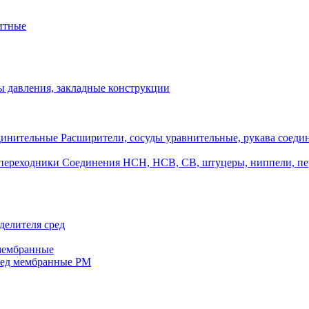
итные
 давления, закладные конструкции
Расширители, сосуды уравнительные, рукава соеди
Соединения НСН, НСВ, СВ, штуцеры, ниппели, п
делителя сред
 мембранные
ред мембранные РМ