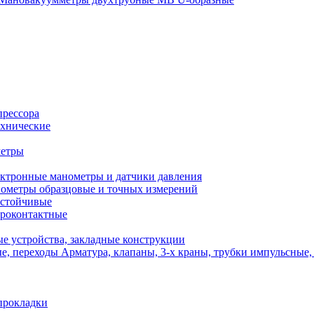
прессора
хнические
метры
ктронные манометры и датчики давления
ометры образцовые и точных измерений
стойчивые
роконтактные
е устройства, закладные конструкции
Арматура, клапаны, 3-х краны, трубки импульсные,
прокладки