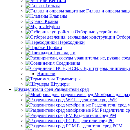
Вентили
Гильзы
Гильзы и оправы защ
Клапаны
Краны
Муфты
Отборные устройства
Отборы
Переходники
Пробки
Прокладки
Соединения
Ниппели
Термометры
Штуцеры
Разделители сред
Мембрана для раз
Разделители сред WF
Разделители сред
Разделители с
Разделители сред РМ
Разделители сред РС
Разделители сред РСМ