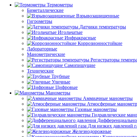
Термометры
Биметаллические
Взрывозащищенные
Гигрометры
Датчики температуры
Игольчатые
Инфракрасные
Коррозионностойкие
Лабораторные
Манометрические
Регистраторы темпер
Самопишущие
Технические
Трубные
Уличные
Цифровые
Манометры
Аммиачные манометры
Атмосферные маномет
Газовые манометры
Гидравлические ман
Дифференциальног
Для низких давлений г
Железнодорожные
Коррозионност