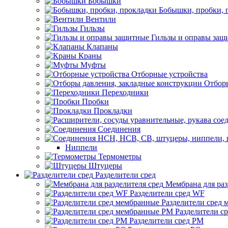
Бобышки
Бобышки, пробки, 
Вентили
Гильзы
Гильзы и оправы защ
Клапаны
Краны
Муфты
Отборные устройства
Отборы
Переходники
Пробки
Прокладки
Соединения
Ниппели
Термометры
Штуцеры
Разделители сред
Мембрана для раз
Разделители сред WF
Разделители сред
Разделители с
Разделители сред РМ