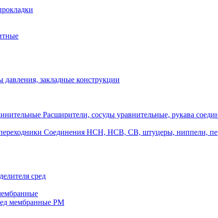
прокладки
итные
 давления, закладные конструкции
Расширители, сосуды уравнительные, рукава соеди
Соединения НСН, НСВ, СВ, штуцеры, ниппели, п
делителя сред
 мембранные
ред мембранные РМ