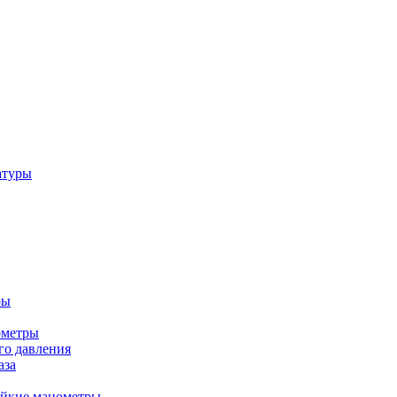
атуры
ры
ометры
о давления
аза
ойкие манометры