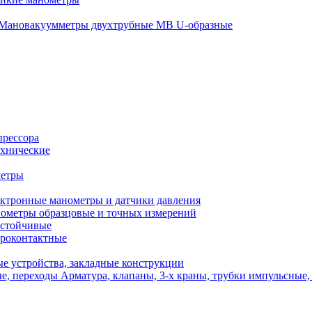
Мановакуумметры двухтрубные МВ U-образные
прессора
хнические
метры
ктронные манометры и датчики давления
ометры образцовые и точных измерений
стойчивые
роконтактные
е устройства, закладные конструкции
Арматура, клапаны, 3-х краны, трубки импульсные,